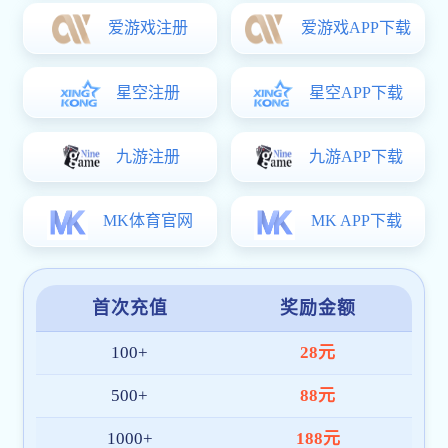
BBC评选世界十大边锋奥利塞荣登榜首亚
马尔维尼修斯紧随其后
近日，英国广播公司（BBC）对世界边锋进行了评
选，结果引发广泛关注。其中，法国边锋奥利塞荣登
榜首，而巴西球员亚马尔和维尼修斯则紧随其后。这
份评选不仅展示了当今足球界顶尖边锋的风采，更反
映了现代足球中边锋角色的重要性。本文将从四个方
面详细阐述这次评选的背景、奥利塞的表现、亚马尔
与维尼修斯的特点，以及这项评选对未来足球发展的
影响。