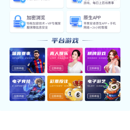
其次，从球员个人发挥上看，即使东契奇回归，他也
未必能完全解决团队协作的问题。对于一个需要高度
配合的团队而言，仅凭个别球员能力提升并不足以扭
转局势。因此，即便东契奇复出，也难以让湖人在短
时间内迅速逆袭。
2、雷霆与掘金实力解析
与湖人相比，俄克拉荷马城雷霆和丹佛掘金两队本赛
季展现出了更为稳定的状态。在整体战绩方面，两支
球队都拥有更高的胜率，并且各自都有独特的战术风
格，使得他们在竞争中占据优势。
雷霆作为一支年轻而充满活力的队伍，其快速攻防转
换和灵活多变的打法让他们在面对老牌劲旅时毫不示
弱。而掘金则凭借其出色的大个子球员乔基奇，以及