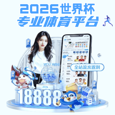
注册入口
beat365官方网站入口