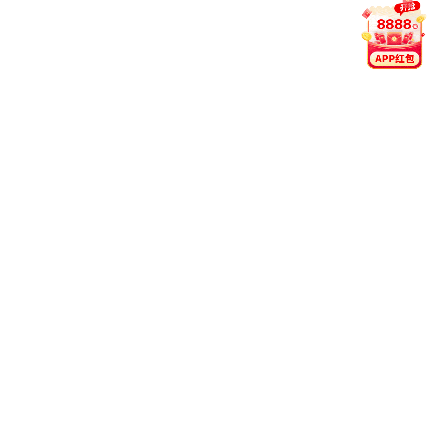
同时，在管理层决策上，也需要更加果断。如果希望
冲击更高名次，就必须考虑引入一些具有经验值的新
鲜血液，以丰富阵容深度，提高整体实力。这不仅有
助于缓解主力球员压力，也可以给予年轻球员成长空
间，实现长远发展目标。
此外，通过科学的数据分析和比赛录像评估，可以帮
助教练组制定针对性的战术策略，对抗不同类型的敌
手，提高胜算。在这一过程中，全体成员都需参与其
中，共同为实现目标而努力奋斗。
总结：
综上所述，即便东契奇成功复出，对于当前状态起伏
不定且深度不足的湖人来说，要想超越雷霆与掘金仍