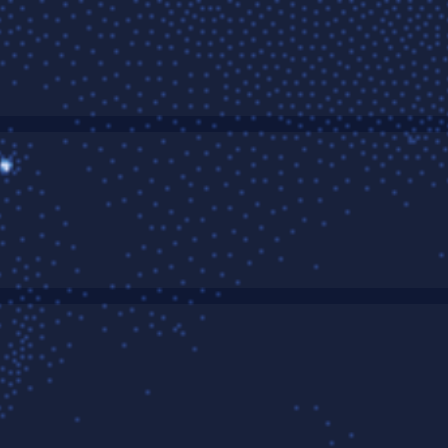
业数据、高清视频，
beat365官方网站入口APP
与网页版为您提
APP下载
网页版入口
近年来，利物浦足球俱乐部在英超联赛中表现不
替成为了一个备受关注的话题。近期，利物浦迅
帅。这一消息引发了众多媒体和球迷的热议。本