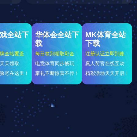
能带来的改变，以及球迷和媒体的反应。希
人事变动及其意义。
几年里取得了显著成就。他曾在西班牙低级
展型教练。在他的带领下，球队不仅战术灵
球的发展趋势非常契合。
业球员，对比赛节奏和球员心理等方面有着
，使得他在处理复杂局面时游刃有余，为球
他善于与球员建立良好的关系，这对于提升
他无疑是一位适合利物浦的新任主帅人选。