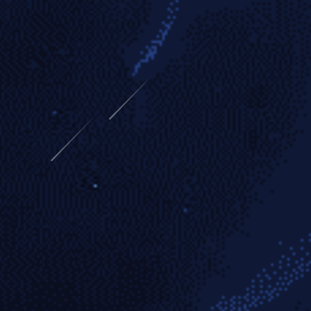
利物浦迅速接洽伊劳拉团队
有意任命其为新任主帅