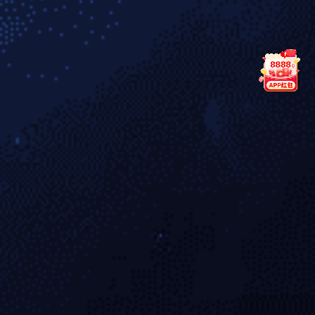
了一系列深入分析。有评论指出，如果真的
次重大调整，更是对未来发展的战略布局。
需要给与新任主帅足够时间去磨合和适应，
化，每个支持者都渴望看到自己的爱队展现
管理层需要认真考虑的问题。
任命其为新任主帅，这一决策背后蕴含着诸
带来的改变，无不彰显出俱乐部对自身发展
起的一种开放态度，希望借助新的血液激发
e could lead to a transformational