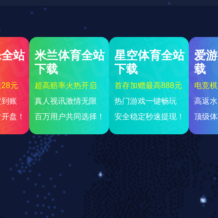
包括伊劳拉的执教背景、与利物浦的契合度、可
望通过这些分析，能够更全面地了解这次潜在的
1、伊劳拉的执教背景
伊劳拉作为一名年轻而富有激情的教练，在过去
别联赛中执教，并逐渐被认可为一位有潜力的发
活多变，而且注重青训人才的培养，这与现代足
此外，伊劳拉拥有丰富的比赛经验，他曾经是职
深刻理解。他在场边指挥时展现出的冷静与果断
队赢得不少关键比赛。
值得注意的是，伊劳拉还具备较强的沟通能力，
球队凝聚力和士气至关重要。在这样的背景下，
2、与利物浦的契合度