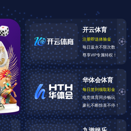
注册入口
这里开始