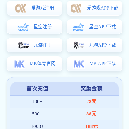
诺伊尔伤愈归来备战弗赖堡全力以赴迎战
皇马
在近期的德甲联赛中，诺伊尔的伤愈复出无疑给拜仁
慕尼黑带来了极大的信心。他作为球队的核心门将，
不仅在场上表现出色，更是全队士气的象征。接下来
的比赛中，拜仁将迎战弗赖堡，诺伊尔表示会全力以
赴。同时，在欧冠赛场面对强敌皇家马德里时，他也
希望能够用最好的状态回馈球迷。在本文中，我们将
从诺伊尔的伤情恢复、他对球队的重要性、备战弗赖
堡的准备以及迎战皇马的展望四个方面详细探讨这一