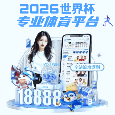
注册入口
beat365官方网站入口