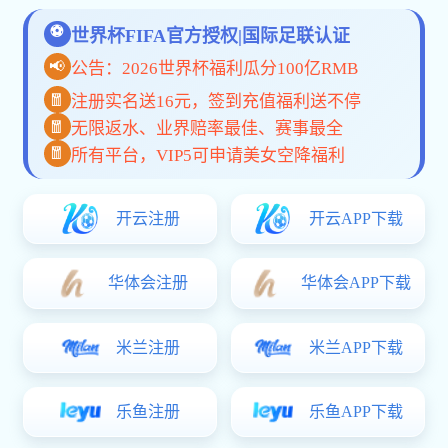
—— 比赛数据从这里开
始
覆盖实时赛事、专业数据、高清视频，
beat365
官方网站入口APP
与网页版为您提供便捷的体育
服务。
APP下载
网页版入口
首页
/
体育报道
/ 正文
2026-05-31 23:26
95 次阅读