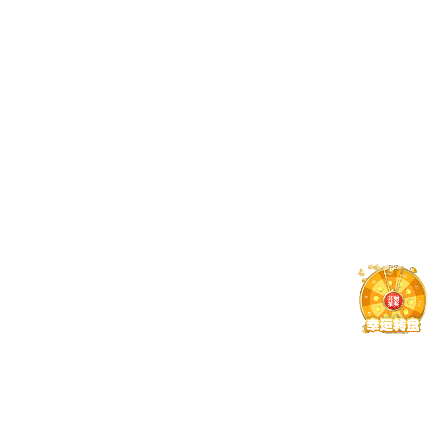
会，但大多无功而返。
尽管如此，西海岸队依然展现出了顽强拼搏的精神。
在防守端，他们努力遏制住对方核心球员，通过密集
防守减少失误，并力求保持阵型稳定。但频繁出现的
小失误与沟通不畅，让他们不得不承受更多压力，使
得后卫线频繁被撕破。
此外，在进攻组织上，虽然尝试通过快速传递调动对
方防线，但由于缺乏有效支持与默契配合，多数时候
只能停留于纸上谈兵。教练亟需找到解决方案，以提
升球队整体配合度，从而增强进攻威胁，使整个团队
能形成更加流畅和有威胁性的攻击方式。
3、海港队优势与策略