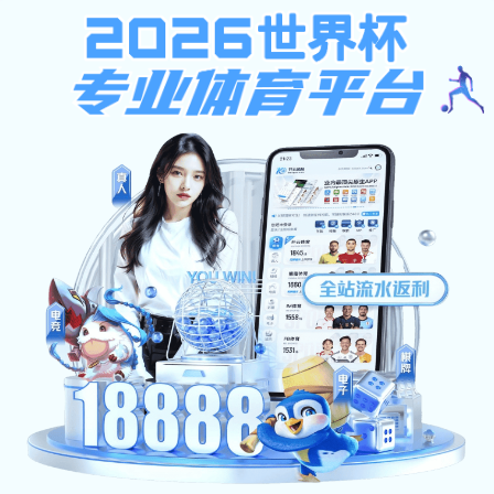
注册入口
beat365官方网站入口