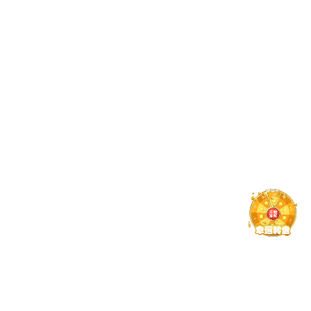
压，限制对手组织进攻，为自己创造更多反击机会。
这种敢于冒险且富有攻击性的打法，使得维拉逐渐建
立起“难以击破”的形象。
最后，在比赛过程中，他也善于根据局势变化及时调
整战术，例如针对不同赛事阶段（如首回合与次回
合），可能采取更保守或更激进的策略，从而最大程
度地提高胜率。这样的战术灵活性，让他能有效应对
各种挑战。
3、球队文化与氛围营造
除了技战术层面的贡献外，埃梅里还注重营造积极向
上的球队文化。他明白，一个成功的团队不仅仅依靠
个人能力，更需要良好的氛围来促进团结与合作。因
此，他经常通过团队活动增强球员间的人际关系，让